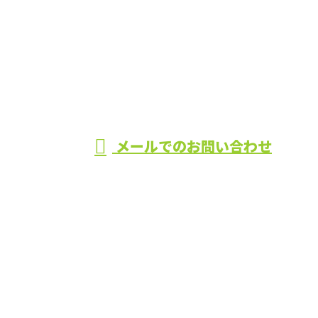
お電話でのお問い合わせ
090-3950-6127
造園工事なら
静岡県富士宮
受付／8：00〜17：00
メールでのお問い合わせ
市・富士市などで活動する堤造園まで！
ホーム
業務案内
施工実績
会社概要
採用情報