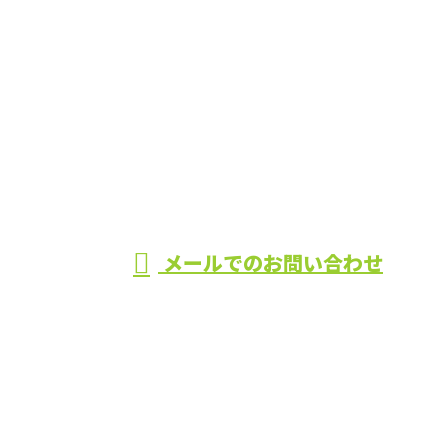
お電話でのお問い合わせ
090-3950-6127
造園工事なら
静岡県富士宮
受付／8：00〜17：00
メールでのお問い合わせ
市・富士市などで活動する堤造園まで！
ホーム
業務案内
施工実績