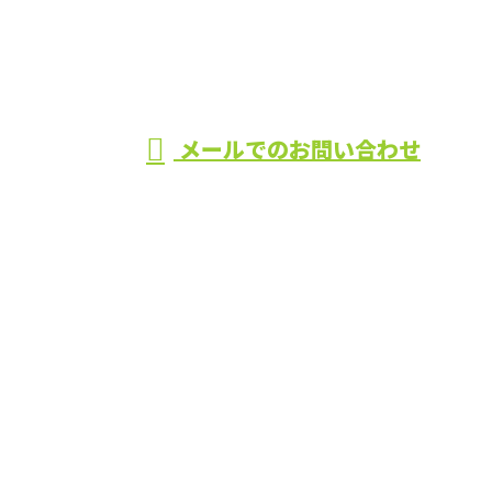
造園工事なら
受付／8：00〜17：00
メールでのお問い合わせ
静岡県富士宮市・富士市などで活動する堤造園まで！
ホーム
業務案内
施工実績
会社概要
採用情報
ブログ
お問い合わせ