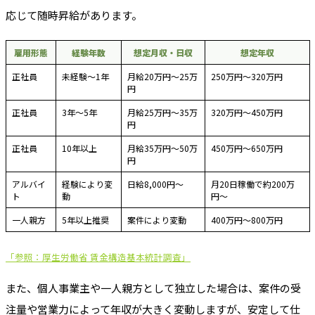
応じて随時昇給があります。
雇用形態
経験年数
想定月収・日収
想定年収
正社員
未経験〜1年
月給20万円〜25万
250万円〜320万円
円
正社員
3年〜5年
月給25万円〜35万
320万円〜450万円
円
正社員
10年以上
月給35万円〜50万
450万円〜650万円
円
アルバイ
経験により変
日給8,000円〜
月20日稼働で約200万
ト
動
円〜
一人親方
5年以上推奨
案件により変動
400万円〜800万円
「参照：厚生労働省 賃金構造基本統計調査」
また、個人事業主や一人親方として独立した場合は、案件の受
注量や営業力によって年収が大きく変動しますが、安定して仕