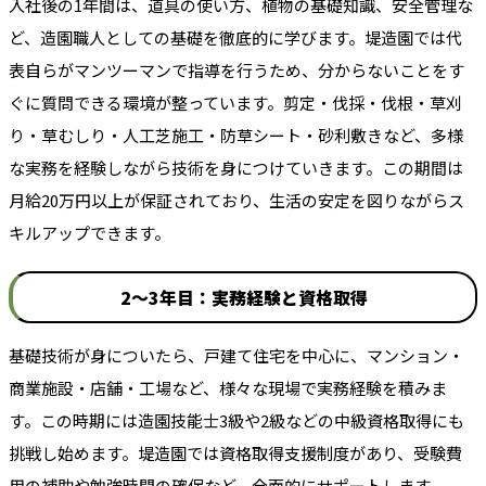
入社後の1年間は、道具の使い方、植物の基礎知識、安全管理な
ど、造園職人としての基礎を徹底的に学びます。堤造園では代
表自らがマンツーマンで指導を行うため、分からないことをす
ぐに質問できる環境が整っています。剪定・伐採・伐根・草刈
り・草むしり・人工芝施工・防草シート・砂利敷きなど、多様
な実務を経験しながら技術を身につけていきます。この期間は
月給20万円以上が保証されており、生活の安定を図りながらス
キルアップできます。
2〜3年目：実務経験と資格取得
基礎技術が身についたら、戸建て住宅を中心に、マンション・
商業施設・店舗・工場など、様々な現場で実務経験を積みま
す。この時期には造園技能士3級や2級などの中級資格取得にも
挑戦し始めます。堤造園では資格取得支援制度があり、受験費
用の補助や勉強時間の確保など、全面的にサポートします。