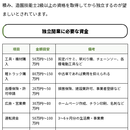
積み、造園技能士2級以上の資格を取得してから独立するのが望
ましいとされています。
独立開業に必要な資金
項目
金額目安
備考
工具・機材購
50万円〜150
剪定バサミ、草刈り機、チェーンソー、各
入
万円
種電動工具など
軽トラック購
80万円〜150
中古車であれば費用を抑えられる
入
万円
各種保険・許
20万円〜50
損害保険、建設業許可、事業者登録など
可申請
万円
広告・営業費
30万円〜80
ホームページ作成、チラシ印刷、名刺など
万円
運転資金
50万円〜100
3〜6ヶ月分の生活費・事業費
万円