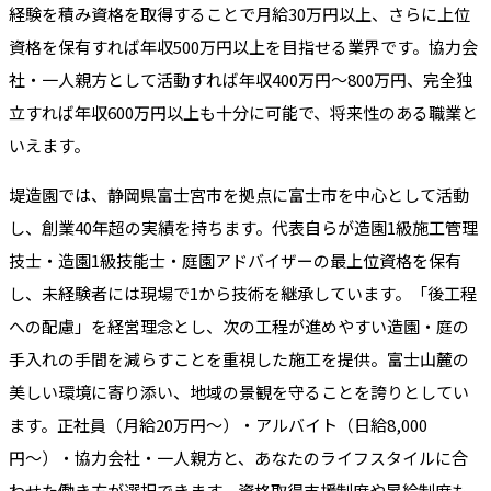
経験を積み資格を取得することで月給30万円以上、さらに上位
資格を保有すれば年収500万円以上を目指せる業界です。協力会
社・一人親方として活動すれば年収400万円〜800万円、完全独
立すれば年収600万円以上も十分に可能で、将来性のある職業と
いえます。
堤造園では、静岡県富士宮市を拠点に富士市を中心として活動
し、創業40年超の実績を持ちます。代表自らが造園1級施工管理
技士・造園1級技能士・庭園アドバイザーの最上位資格を保有
し、未経験者には現場で1から技術を継承しています。「後工程
への配慮」を経営理念とし、次の工程が進めやすい造園・庭の
手入れの手間を減らすことを重視した施工を提供。富士山麓の
美しい環境に寄り添い、地域の景観を守ることを誇りとしてい
ます。正社員（月給20万円〜）・アルバイト（日給8,000
円〜）・協力会社・一人親方と、あなたのライフスタイルに合
わせた働き方が選択できます。資格取得支援制度や昇給制度も